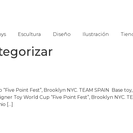
oys
Escultura
Diseño
Ilustración
Tien
tegorizar
p “Five Point Fest”, Brooklyn NYC. TEAM SPAIN Base to
gner Toy World Cup “Five Point Fest”, Brooklyn NYC. T
io […]