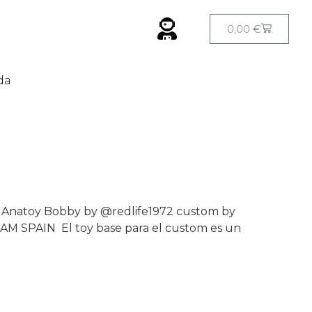
0,00
€
da
y, Anatoy Bobby by @redlife1972 custom by
EAM SPAIN El toy base para el custom es un