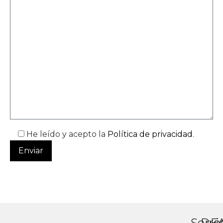
He leído y acepto la
Política de privacidad
.
Servi
Pro
F