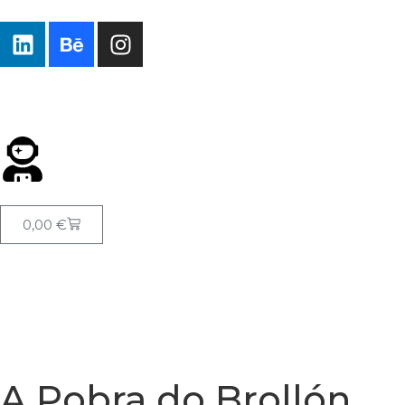
0,00
€
A Pobra do Brollón