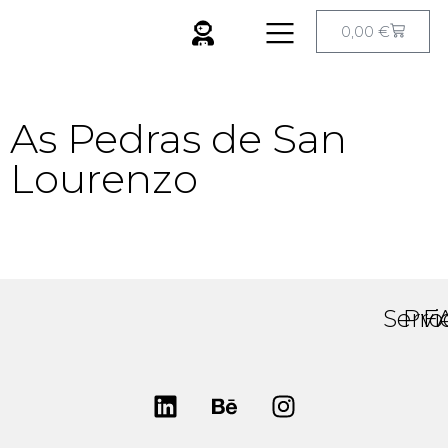
0,00
€
As Pedras de San
Lourenzo
Servi
Pro
F
Art
Art
Toys
To
Escul
Pri
Diseñ
Esc
Ilustr