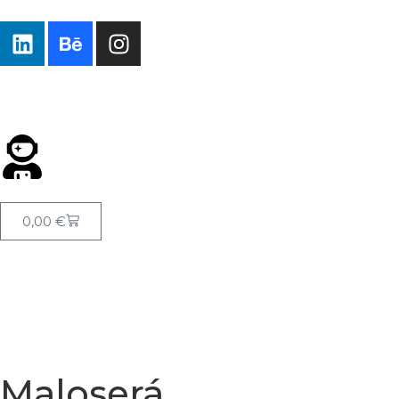
0,00
€
Maloserá